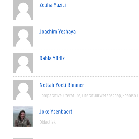
Zeliha Yazici
Joachim Yeshaya
Rabia Yildiz
Nettah Yoeli Rimmer
Comparative Literature
Literatuurwetenschap
Spanish L
Joke Ysenbaert
Didactiek