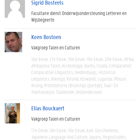
Sigrid Bosteels
Facultaire dienst Onderwijsondersteuning Letteren en
Wijsbegeerte
Koen Bostoen
Vakgroep Talen en Culturen
16e Eeuw
17e Eeuw
18e Eeuw
19e Eeuw
20e Eeuw
Afrika
Afrikaanse Talen
Archeologie
Bantu
Cilubà
Comparatief
Comparative Linguistics
Hedendaags
Historical
Linguistics
Kikongo
Kirundi
Kiswahili
Luganda
Mbuun
Nsong
Protohistorie (bronstijd, Ijzertijd)
Taal- En
Tekstanalyse
Taalkunde
Veldonderzoek
Elias Bouckaert
Vakgroep Talen en Culturen
17e Eeuw
18e Eeuw
19e Eeuw
Azië
Geschiedenis
Japanese Language And Culture
Japans
Regiostudies