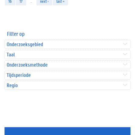
16
17
…
next ›
last »
Filter op
Onderzoeksgebied
Taal
Onderzoeksmethode
Tijdsperiode
Regio