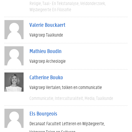
Religie
Taal- En Tekstanalyse
Veldonderzoek
Wijsbegeerte En Filosofie
Valerie Bouckaert
Vakgroep Taalkunde
Mathieu Boudin
Vakgroep Archeologie
Catherine Bouko
Vakgroep Vertalen, tolken en communicatie
Communicatie
Interculturaliteit
Media
Taalkunde
Els Bourgeois
Decanaat Faculteit Letteren en Wijsbegeerte
Vakgroep Talen en Culturen