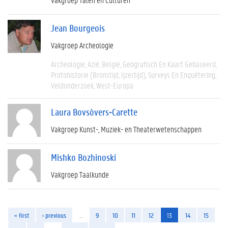
Jean Bourgeois
Vakgroep Archeologie
Archeologie
Azië
België
Geografisch En Kaart Gebaseerd
Protohistorie (bronstijd, Ijzertijd)
Surveys En Enquêtering
Veldonderzoek
West-Europa
Laura Bovsòvers-Carette
Vakgroep Kunst-, Muziek- en Theaterwetenschappen
Mishko Bozhinoski
Vakgroep Taalkunde
« first
‹ previous
…
9
10
11
12
13
14
15