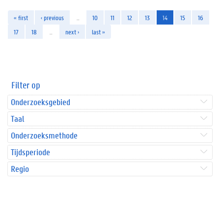
« first
‹ previous
…
10
11
12
13
14
15
16
17
18
…
next ›
last »
Filter op
Onderzoeksgebied
Taal
Onderzoeksmethode
Tijdsperiode
Regio