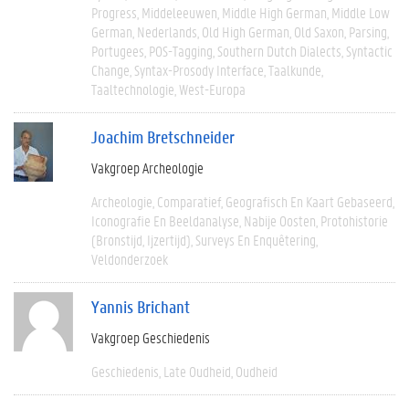
Progress
Middeleeuwen
Middle High German
Middle Low
German
Nederlands
Old High German
Old Saxon
Parsing
Portugees
POS-Tagging
Southern Dutch Dialects
Syntactic
Change
Syntax-Prosody Interface
Taalkunde
Taaltechnologie
West-Europa
Joachim Bretschneider
Vakgroep Archeologie
Archeologie
Comparatief
Geografisch En Kaart Gebaseerd
Iconografie En Beeldanalyse
Nabije Oosten
Protohistorie
(bronstijd, Ijzertijd)
Surveys En Enquêtering
Veldonderzoek
Yannis Brichant
Vakgroep Geschiedenis
Geschiedenis
Late Oudheid
Oudheid