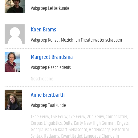
Vakgroep Letterkunde
Koen Brams
Vakgroep Kunst-, Muziek- en Theaterwetenschappen
Margreet Brandsma
Vakgroep Geschiedenis
Geschiedenis
Anne Breitbarth
Vakgroep Taalkunde
15de Eeuw
16e Eeuw
17e Eeuw
20e Eeuw
Comparatief
Corpus Linguistics
Duits
Early New High German
Engels
Geografisch En Kaart Gebaseerd
Hedendaags
Historical
Syntax
Italiaans
Kwantitatief
Language Change In