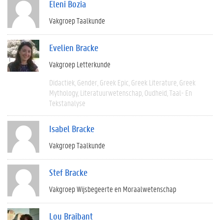
Eleni Bozia
Vakgroep Taalkunde
Evelien Bracke
Vakgroep Letterkunde
Didactiek
Gender
Greek Epic
Greek Literature
Greek
Mythology
Literatuurwetenschap
Oudheid
Taal- En
Tekstanalyse
Isabel Bracke
Vakgroep Taalkunde
Stef Bracke
Vakgroep Wijsbegeerte en Moraalwetenschap
Lou Braibant