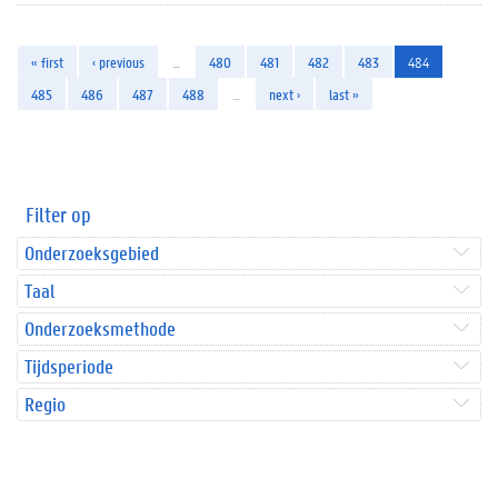
« first
‹ previous
…
480
481
482
483
484
485
486
487
488
…
next ›
last »
Filter op
Onderzoeksgebied
Taal
Onderzoeksmethode
Tijdsperiode
Regio