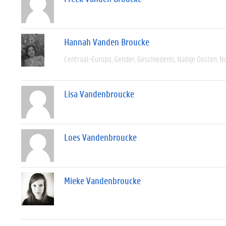
Hannah Vanden Broucke
Centraal-Europa
Gender
Geschiedenis
Nabije Oosten
N
Lisa Vandenbroucke
Loes Vandenbroucke
Mieke Vandenbroucke