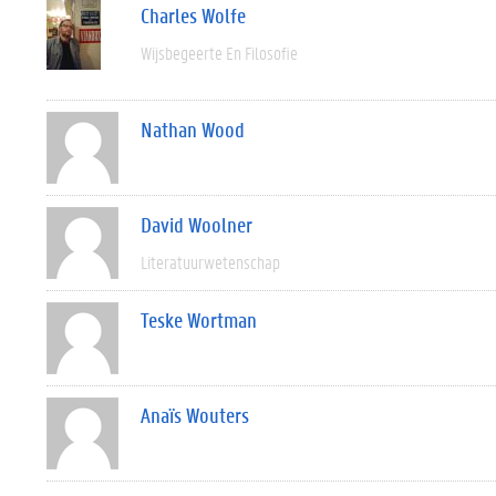
Charles Wolfe
Wijsbegeerte En Filosofie
Nathan Wood
David Woolner
Literatuurwetenschap
Teske Wortman
Anaïs Wouters