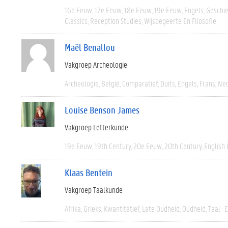
16e Eeuw
17e Eeuw
18e Eeuw
19e Eeuw
Engels
Geschi
Classics
Reception Studies
Wijsbegeerte En Filosofie
Maël Benallou
Vakgroep Archeologie
Archeologie
België
Comparatief
Duits
Engels
Frans
Ned
Louise Benson James
Vakgroep Letterkunde
19e Eeuw
19th Century
20e Eeuw
20th Century
English 
Klaas Bentein
Vakgroep Taalkunde
Afrika
Grieks
Kwantitatief
Late Oudheid
Oudheid
Taal- 