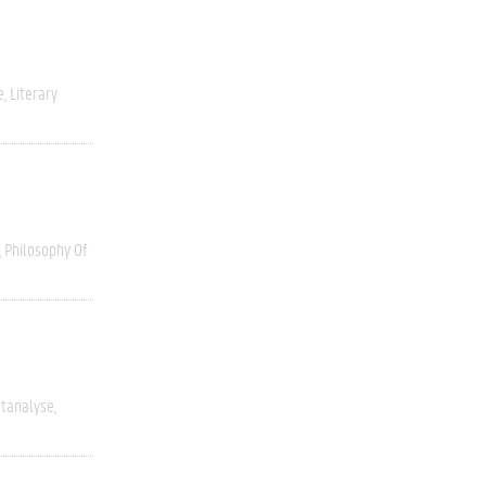
e
Literary
Philosophy Of
stanalyse