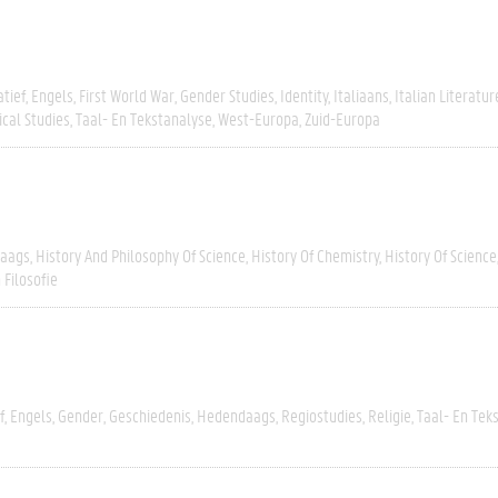
tief
Engels
First World War
Gender Studies
Identity
Italiaans
Italian Literatur
ical Studies
Taal- En Tekstanalyse
West-Europa
Zuid-Europa
aags
History And Philosophy Of Science
History Of Chemistry
History Of Science
 Filosofie
f
Engels
Gender
Geschiedenis
Hedendaags
Regiostudies
Religie
Taal- En Tek