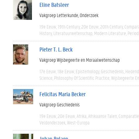
Eline Batsleer
Vakgroep Letterkunde
Onderzoek
19e Eeuw
19th Century
20e Eeuw
20th Century
Compara
History
Literatuurwetenschap
Modern Literature
Period
Pieter T. L. Beck
Vakgroep Wijsbegeerte en Moraalwetenschap
17e Eeuw
18e Eeuw
Epistemology
Geschiedenis
Hedend
Science
Philosophy Of Scientific Practice
Wijsbegeerte En
Felicitas Maria Becker
Vakgroep Geschiedenis
19e Eeuw
20e Eeuw
Afrika
Afrikaanse Talen
Comparatie
Veldonderzoek
West-Europa
Johan Belaen