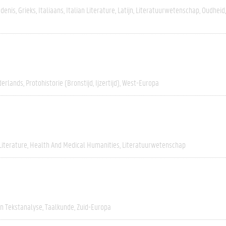
edenis
Grieks
Italiaans
Italian Literature
Latijn
Literatuurwetenschap
Oudheid
erlands
Protohistorie (bronstijd, Ijzertijd)
West-Europa
Literature
Health And Medical Humanities
Literatuurwetenschap
En Tekstanalyse
Taalkunde
Zuid-Europa