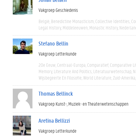
Vakgroep Geschiedenis
België
Benedictine Monasticism
Collective Identities
Co
Legal History
Middeleeuwen
Monastic History
Nederlan
Stefano Bellin
Vakgroep Letterkunde
20e Eeuw
Centraal-Europa
Comparatief
Comparative Li
Memory
Literature And Politics
Literatuurwetenschap
N
Wijsbegeerte En Filosofie
World Literature
Zuid-Amerika
Thomas Bellinck
Vakgroep Kunst-, Muziek- en Theaterwetenschappen
Aretina Bellizzi
Vakgroep Letterkunde