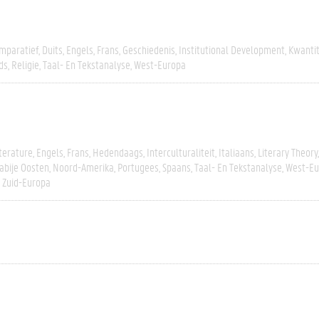
mparatief
Duits
Engels
Frans
Geschiedenis
Institutional Development
Kwantit
ds
Religie
Taal- En Tekstanalyse
West-Europa
terature
Engels
Frans
Hedendaags
Interculturaliteit
Italiaans
Literary Theory
abije Oosten
Noord-Amerika
Portugees
Spaans
Taal- En Tekstanalyse
West-Eu
Zuid-Europa