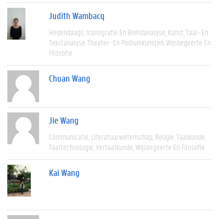
Judith Wambacq
Hedendaags
Iconografie En Beeldanalyse
Kunst
Taal- En
Tekstanalyse
Theater- En Podiumkunsten
Wijsbegeerte En
Filosofie
Chuan Wang
Jie Wang
Communicatie
Literatuurwetenschap
Religie
Taalkunde
Taaltechnologie
Vertaalkunde
Wijsbegeerte En Filosofie
Kai Wang