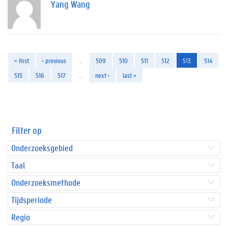
Yang Wang
« first
‹ previous
…
509
510
511
512
513
514
515
516
517
…
next ›
last »
Filter op
Onderzoeksgebied
Taal
Onderzoeksmethode
Tijdsperiode
Regio