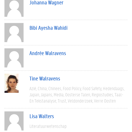
Johanna Wagner
Bibi Ayesha Wahidi
Andrée Walravens
Tine Walravens
Azië
China
Chinees
Food Policy
Food Safety
Hedendaags
Japan
Japans
Media
Oosterse Talen
Regiostudies
Taal-
En Tekstanalyse
Trust
Veldonderzoek
Verre Oosten
Lisa Walters
Literatuurwetenschap