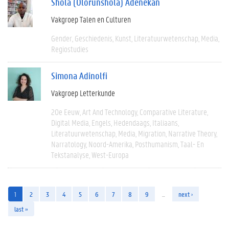
Shola (Olorunshola) Adenekan
Vakgroep Talen en Culturen
Gender
Geschiedenis
Kunst
Literatuurwetenschap
Media
Regiostudies
Simona Adinolfi
Vakgroep Letterkunde
20e Eeuw
Art And Technology
Comparative Literature
Digital Media
Engels
Hedendaags
Italiaans
Literatuurwetenschap
Media
Migration
Narrative Theory
Narratology
Noord-Amerika
Posthumanism
Taal- En
Tekstanalyse
West-Europa
1
2
3
4
5
6
7
8
9
…
next ›
last »