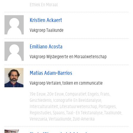
Ethiek En Moraal
Kristien Ackaert
Vakgroep Taalkunde
Emiliano Acosta
Vakgroep Wijsbegeerte en Moraalwetenschap
Matías Adam-Barrios
Vakgroep Vertalen, tolken en communicatie
19e Eeuw
20e Eeuw
Comparatief
Engels
Frans
Geschiedenis
Iconografie En Beeldanalyse
Interculturaliteit
Literatuurwetenschap
Portugees
Regiostudies
Spaans
Taal- En Tekstanalyse
Taalkunde
Venezuela
Vertaalkunde
Zuid-Amerika