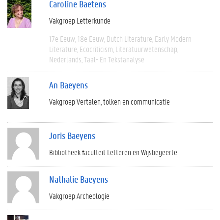
Caroline Baetens
Vakgroep Letterkunde
17e Eeuw
18e Eeuw
Dutch Literature
Early Modern
Literature
Ecocriticism
Literatuurwetenschap
Nederlands
Taal- En Tekstanalyse
An Baeyens
Vakgroep Vertalen, tolken en communicatie
Joris Baeyens
Bibliotheek faculteit Letteren en Wijsbegeerte
Nathalie Baeyens
Vakgroep Archeologie