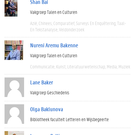
Shan Bai
Vakgroep Talen en Culturen
Azië
Chinees
Comparatief
Surveys En Enquêtering
Taal-
En Tekstanalyse
Veldonderzoek
Nureni Aremu Bakenne
Vakgroep Talen en Culturen
Communicatie
Kunst
Literatuurwetenschap
Media
Muziek
Lane Baker
Vakgroep Geschiedenis
Olga Baklunova
Bibliotheek faculteit Letteren en Wijsbegeerte