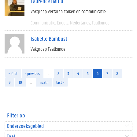
Laurence Balliu
Vakgroep Vertalen, tolken en communicatie
Communicatie
Engels
Nederlands
Taalkunde
Isabelle Bambust
Vakgroep Taalkunde
« first
‹ previous
…
2
3
4
5
6
7
8
9
10
…
next ›
last »
Filter op
Onderzoeksgebied
Taal