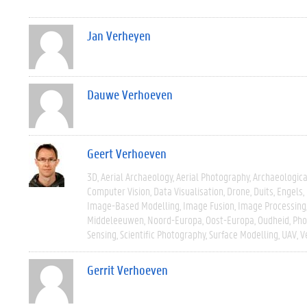
Jan Verheyen
Dauwe Verhoeven
Geert Verhoeven
3D
Aerial Archaeology
Aerial Photography
Archaeologic
Computer Vision
Data Visualisation
Drone
Duits
Engels
Image-Based Modelling
Image Fusion
Image Processing
Middeleeuwen
Noord-Europa
Oost-Europa
Oudheid
Pho
Sensing
Scientific Photography
Surface Modelling
UAV
V
Gerrit Verhoeven