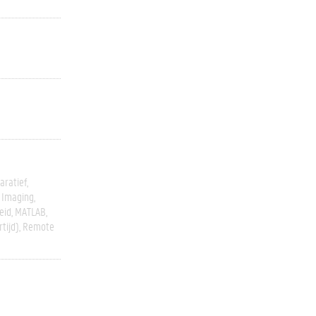
ratief
 Imaging
eid
MATLAB
rtijd)
Remote