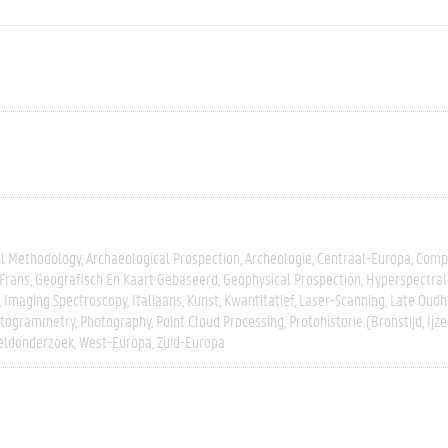
al Methodology
Archaeological Prospection
Archeologie
Centraal-Europa
Compa
Frans
Geografisch En Kaart Gebaseerd
Geophysical Prospection
Hyperspectral
Imaging Spectroscopy
Italiaans
Kunst
Kwantitatief
Laser-Scanning
Late Oudh
togrammetry
Photography
Point Cloud Processing
Protohistorie (bronstijd, Ijze
eldonderzoek
West-Europa
Zuid-Europa