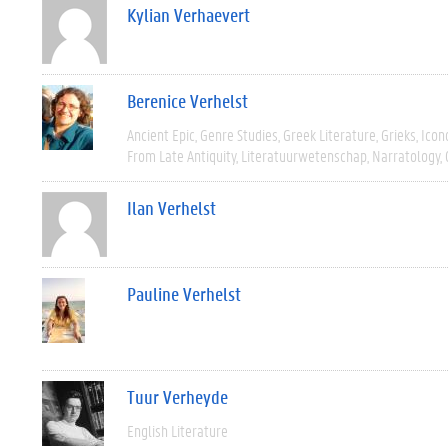
Kylian Verhaevert
Berenice Verhelst
Ancient Epic
Genre Studies
Greek Literature
Grieks
Icon
From Late Antiquity
Literatuurwetenschap
Narratology
Ilan Verhelst
Pauline Verhelst
Tuur Verheyde
English Literature