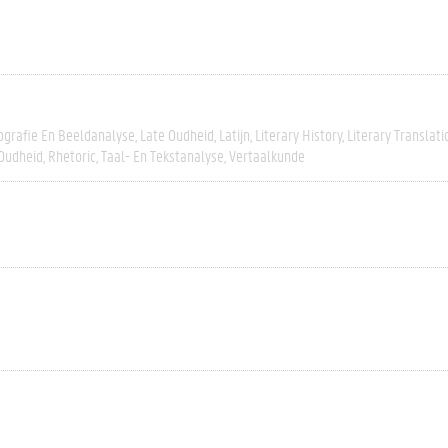
ografie En Beeldanalyse
Late Oudheid
Latijn
Literary History
Literary Translati
Oudheid
Rhetoric
Taal- En Tekstanalyse
Vertaalkunde