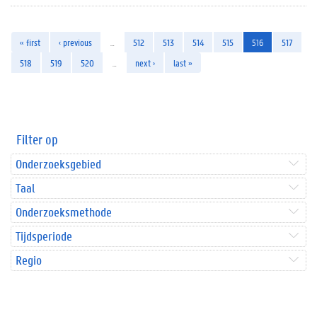
« first
‹ previous
…
512
513
514
515
516
517
518
519
520
…
next ›
last »
Filter op
Onderzoeksgebied
Taal
Onderzoeksmethode
Tijdsperiode
Regio