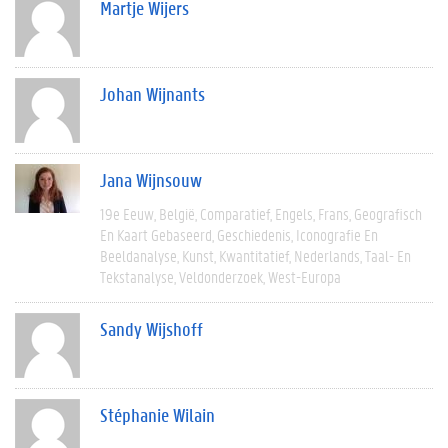
Martje Wijers
Johan Wijnants
Jana Wijnsouw
19e Eeuw
België
Comparatief
Engels
Frans
Geografisch
En Kaart Gebaseerd
Geschiedenis
Iconografie En
Beeldanalyse
Kunst
Kwantitatief
Nederlands
Taal- En
Tekstanalyse
Veldonderzoek
West-Europa
Sandy Wijshoff
Stéphanie Wilain