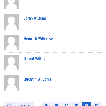
Sarah Willems
Heinrich Willemse
Benoît Willequet
Quentin Williams
« first
‹ previous
…
514
515
516
517
518
519