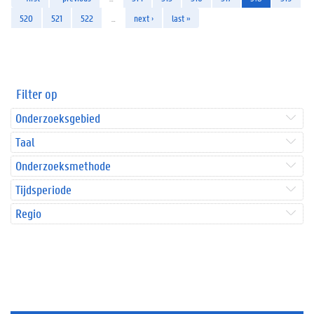
520
521
522
…
next ›
last »
Filter op
Onderzoeksgebied
Taal
Onderzoeksmethode
Tijdsperiode
Regio