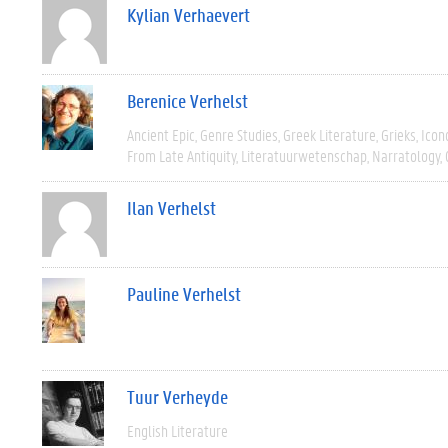
Kylian Verhaevert
Berenice Verhelst
Ancient Epic
Genre Studies
Greek Literature
Grieks
Icon
From Late Antiquity
Literatuurwetenschap
Narratology
Ilan Verhelst
Pauline Verhelst
Tuur Verheyde
English Literature