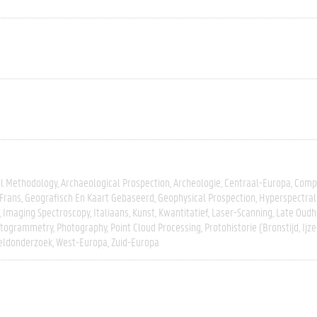
al Methodology
Archaeological Prospection
Archeologie
Centraal-Europa
Compa
Frans
Geografisch En Kaart Gebaseerd
Geophysical Prospection
Hyperspectral
Imaging Spectroscopy
Italiaans
Kunst
Kwantitatief
Laser-Scanning
Late Oudh
togrammetry
Photography
Point Cloud Processing
Protohistorie (bronstijd, Ijze
eldonderzoek
West-Europa
Zuid-Europa