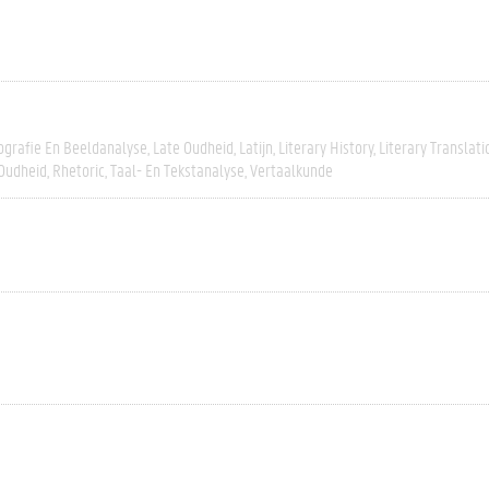
ografie En Beeldanalyse
Late Oudheid
Latijn
Literary History
Literary Translati
Oudheid
Rhetoric
Taal- En Tekstanalyse
Vertaalkunde