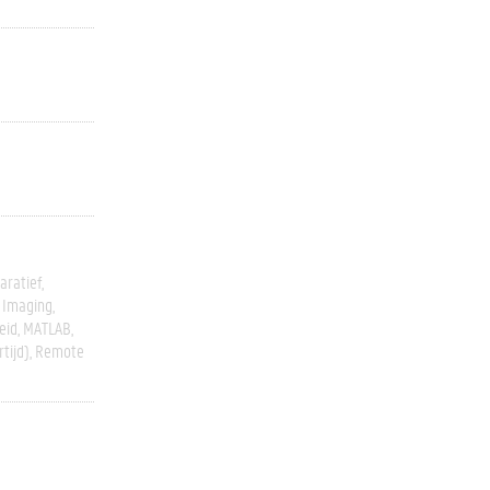
ratief
 Imaging
eid
MATLAB
rtijd)
Remote