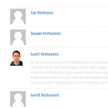
Jan Verheyen
Dauwe Verhoeven
Geert Verhoeven
3D
Aerial Archaeology
Aerial Photography
Archaeologic
Computer Vision
Data Visualisation
Drone
Duits
Engels
Image-Based Modelling
Image Fusion
Image Processing
Middeleeuwen
Noord-Europa
Oost-Europa
Oudheid
Pho
Sensing
Scientific Photography
Surface Modelling
UAV
V
Gerrit Verhoeven