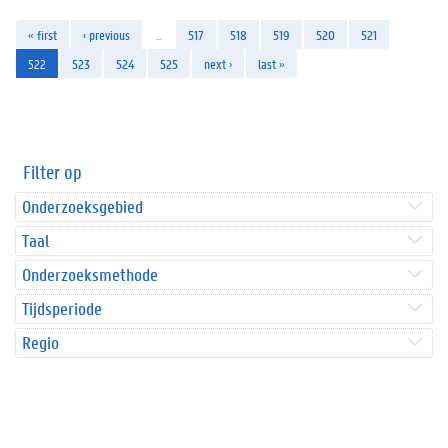
« first
‹ previous
…
517
518
519
520
521
522
523
524
525
next ›
last »
Filter op
Onderzoeksgebied
Taal
Onderzoeksmethode
Tijdsperiode
Regio