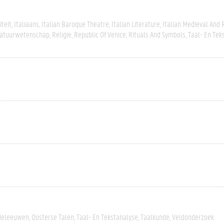
iteit
Italiaans
Italian Baroque Theatre
Italian Literature
Italian Medieval And
ratuurwetenschap
Religie
Republic Of Venice
Rituals And Symbols
Taal- En Tek
deleeuwen
Oosterse Talen
Taal- En Tekstanalyse
Taalkunde
Veldonderzoek