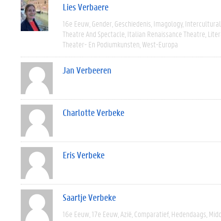
Lies Verbaere
16e Eeuw
Gender
Geschiedenis
Imagology
Intercultural
Theatre And Spectacle
Italian Renaissance Theatre
Lite
Theater- En Podiumkunsten
West-Europa
Jan Verbeeren
Charlotte Verbeke
Eris Verbeke
Saartje Verbeke
16e Eeuw
17e Eeuw
Azië
Comparatief
Hedendaags
Mid