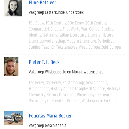
Eline Batsleer
Vakgroep Letterkunde
Onderzoek
19e Eeuw
19th Century
20e Eeuw
20th Century
Comparatief
Engels
First World War
Gender Studies
Identity
Italiaans
Italian Literature
Literary History
Literatuurwetenschap
Modern Literature
Periodical
Studies
Taal- En Tekstanalyse
West-Europa
Zuid-Europa
Pieter T. L. Beck
Vakgroep Wijsbegeerte en Moraalwetenschap
17e Eeuw
18e Eeuw
Epistemology
Geschiedenis
Hedendaags
History And Philosophy Of Science
History Of
Chemistry
History Of Science
Philosophy Of Science
Philosophy Of Scientific Practice
Wijsbegeerte En Filosofie
Felicitas Maria Becker
Vakgroep Geschiedenis