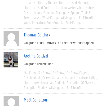
Italiaans
Literary Theory
Literature And Memory
Literature And Politics
Literatuurwetenschap
Nabije
Oosten
Noord-Amerika
Portugees
Spaans
Taal- En
Tekstanalyse
West-Europa
Wijsbegeerte En Filosofie
World Literature
Zuid-Amerika
Zuid-Europa
Thomas Bellinck
Vakgroep Kunst-, Muziek- en Theaterwetenschappen
Aretina Bellizzi
Vakgroep Letterkunde
16e Eeuw
17e Eeuw
18e Eeuw
19e Eeuw
Engels
Geschiedenis
Grieks
Italiaans
Italian Literature
Latijn
Literatuurwetenschap
Oudheid
Reception Of Classics
Reception Studies
Wijsbegeerte En Filosofie
Maël Benallou