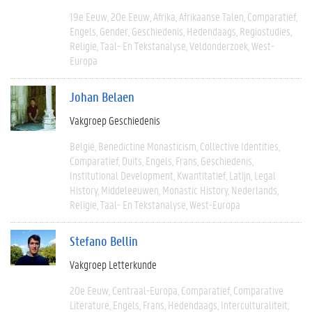
19e Eeuw
20e Eeuw
Afrika
Afrikaanse Talen
Comparatief
Engels
Gender
Geschiedenis
Hedendaags
Regiostudies
Religie
Taal- En Tekstanalyse
Veldonderzoek
West-
Europa
Johan Belaen
Vakgroep Geschiedenis
België
Benedictine Monasticism
Collective Identities
Comparatief
Duits
Engels
Frans
Geschiedenis
Institutional Development
Kwantitatief
Latijn
Legal
History
Middeleeuwen
Monastic History
Nederlands
Religie
Taal- En Tekstanalyse
West-Europa
Stefano Bellin
Vakgroep Letterkunde
20e Eeuw
Centraal-Europa
Comparatief
Comparative
Literature
Engels
Frans
Hedendaags
Interculturaliteit