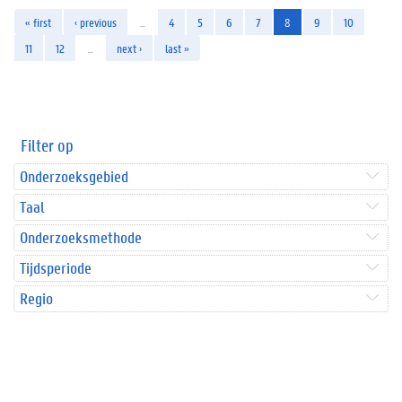
« first
‹ previous
…
4
5
6
7
8
9
10
11
12
…
next ›
last »
Filter op
Onderzoeksgebied
Taal
Onderzoeksmethode
Tijdsperiode
Regio