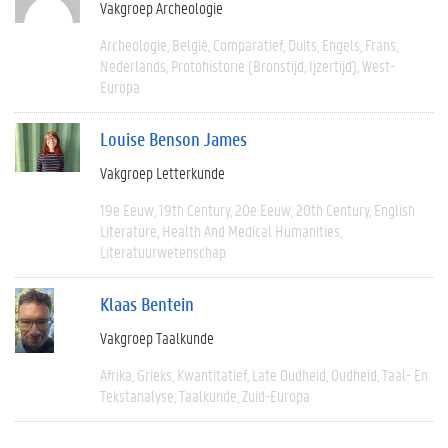
Vakgroep Archeologie
Archeologie
België
Comparatief
Duits
Engels
Frans
Nederlands
Protohistorie (bronstijd, Ijzertijd)
West-
Europa
Louise Benson James
Vakgroep Letterkunde
19e Eeuw
19th Century
20e Eeuw
20th Century
English
Literature
Health And Medical Humanities
Literatuurwetenschap
Klaas Bentein
Vakgroep Taalkunde
Afrika
Grieks
Kwantitatief
Late Oudheid
Oudheid
Taal- En
Tekstanalyse
Taalkunde
Zuid-Europa