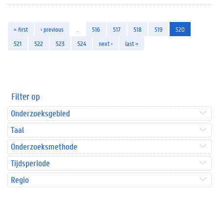
« first
‹ previous
…
516
517
518
519
520
521
522
523
524
next ›
last »
Filter op
Onderzoeksgebied
Taal
Onderzoeksmethode
Tijdsperiode
Regio