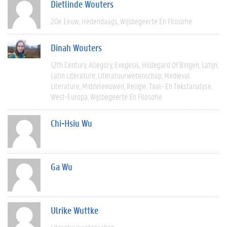
Dietlinde Wouters
20e Eeuw
Hedendaags
Wijsbegeerte En Filosofie
Dinah Wouters
12th Century
Allegory
Exegesis
Hildegard Of Bingen
Latijn
Latin Literature
Literatuurwetenschap
Medieval
Literature
Middeleeuwen
Religie
Taal- En Tekstanalyse
West-Europa
Wijsbegeerte En Filosofie
Chi-Hsiu Wu
Ga Wu
Ulrike Wuttke