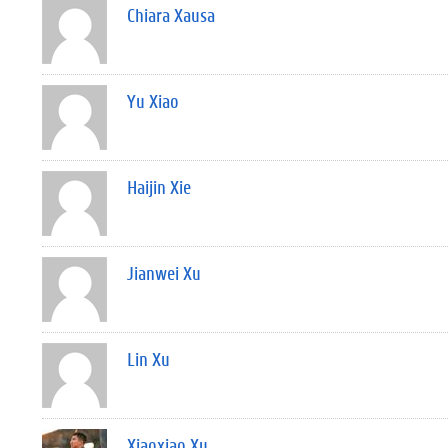
Chiara Xausa
Yu Xiao
Haijin Xie
Jianwei Xu
Lin Xu
Xiaoxiao Xu