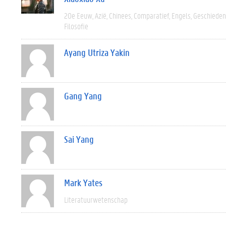
20e Eeuw
Azië
Chinees
Comparatief
Engels
Geschieden
Filosofie
Ayang Utriza Yakin
Gang Yang
Sai Yang
Mark Yates
Literatuurwetenschap