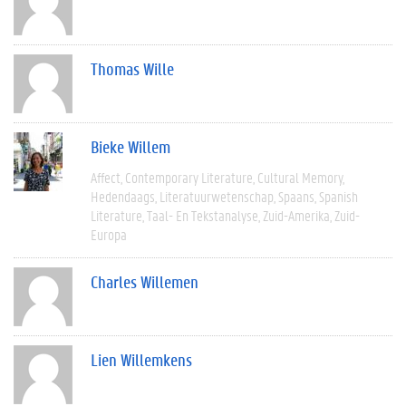
Thomas Wille
Bieke Willem
Affect
Contemporary Literature
Cultural Memory
Hedendaags
Literatuurwetenschap
Spaans
Spanish
Literature
Taal- En Tekstanalyse
Zuid-Amerika
Zuid-
Europa
Charles Willemen
Lien Willemkens