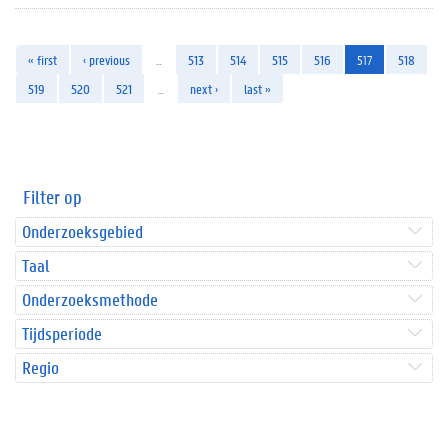
« first
‹ previous
…
513
514
515
516
517
518
519
520
521
…
next ›
last »
Filter op
Onderzoeksgebied
Taal
Onderzoeksmethode
Tijdsperiode
Regio