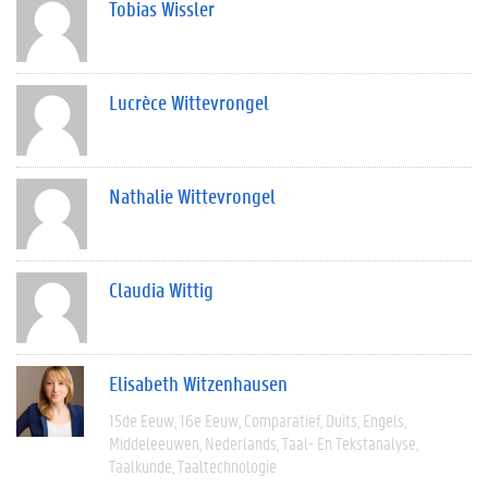
Tobias Wissler
Lucrèce Wittevrongel
Nathalie Wittevrongel
Claudia Wittig
Elisabeth Witzenhausen
15de Eeuw
16e Eeuw
Comparatief
Duits
Engels
Middeleeuwen
Nederlands
Taal- En Tekstanalyse
Taalkunde
Taaltechnologie