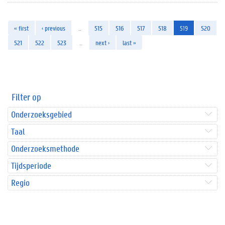
« first
‹ previous
…
515
516
517
518
519
520
521
522
523
…
next ›
last »
Filter op
Onderzoeksgebied
Taal
Onderzoeksmethode
Tijdsperiode
Regio