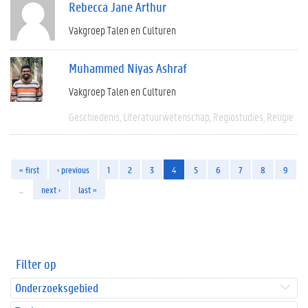
Rebecca Jane Arthur
Vakgroep Talen en Culturen
Muhammed Niyas Ashraf
Vakgroep Talen en Culturen
Geschiedenis
Literatuurwetenschap
Regiostudies
Religie
« first
‹ previous
1
2
3
4
5
6
7
8
9
…
next ›
last »
Filter op
Onderzoeksgebied