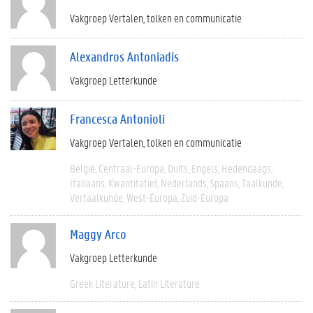
Vakgroep Vertalen, tolken en communicatie
Alexandros Antoniadis
Vakgroep Letterkunde
Francesca Antonioli
Vakgroep Vertalen, tolken en communicatie
België
Centraal-Europa
Duits
Engels
Hedendaags
Italiaans
Kwantitatief
Nederlands
Spaans
Taalkunde
Vertaalkunde
West-Europa
Zuid-Europa
Maggy Arco
Vakgroep Letterkunde
Greek Literature
Latin Literature