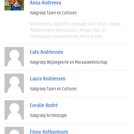
Anna Andreeva
Vakgroep Talen en Culturen
Geschiedenis
Japanese Language And Culture
Japans
Middeleeuwen
Regiostudies
Religie
Taal- En
Tekstanalyse
Veldonderzoek
Verre Oosten
Cato Andriessen
Vakgroep Wijsbegeerte en Moraalwetenschap
Laura Andriessen
Vakgroep Talen en Culturen
Coralie André
Vakgroep Archeologie
Finne Anthonissen