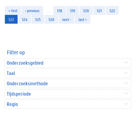
« first
‹ previous
…
518
519
520
521
522
523
524
525
526
next ›
last »
Filter op
Onderzoeksgebied
Taal
Onderzoeksmethode
Tijdsperiode
Regio