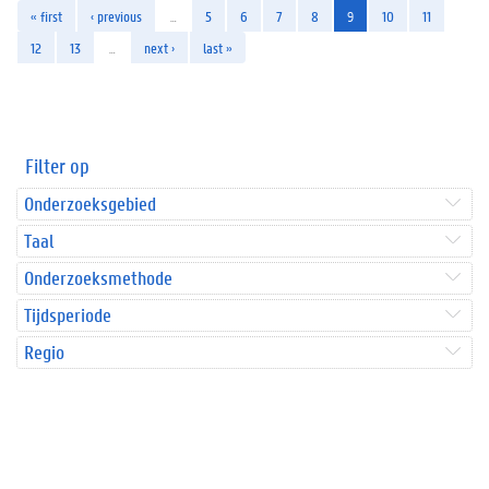
« first
‹ previous
…
5
6
7
8
9
10
11
12
13
…
next ›
last »
Filter op
Onderzoeksgebied
Taal
Onderzoeksmethode
Tijdsperiode
Regio