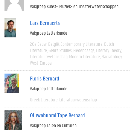
Vakgroep Kunst-, Muziek- en Theaterwetenschappen
Lars Bernaerts
Vakgroep Letterkunde
20e Eeuw
België
Contemporary Literature
Dutch
Literature
Genre Studies
Hedendaags
Literary Theory
Literatuurwetenschap
Modern Literature
Narratology
West-Europa
Floris Bernard
Vakgroep Letterkunde
Greek Literature
Literatuurwetenschap
Oluwabunmi Tope Bernard
Vakgroep Talen en Culturen