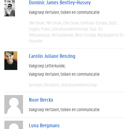
Dominic James Bentley-Hussey
Vakgroep Vertalen, tolken en communicatie
18e Eeuw
19e Eeuw
20e Eeuw
Centraal-Europa
Duits
Engels
Frans
Literatuurwetenschap
Taal- En
Tekstanalyse
Vertaalkunde
West-Europa
Wijsbegeerte En
Filosofie
Carolin Juliane Benzing
Vakgroep Letterkunde
Vakgroep Vertalen, tolken en communicatie
German Literature
Literatuurwetenschap
Noor Berckx
Vakgroep Vertalen, tolken en communicatie
Luna Bergmans