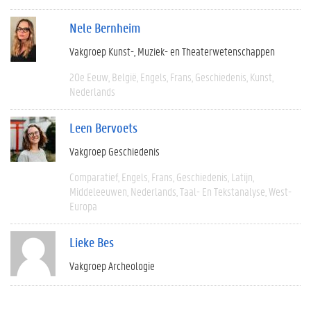
Nele Bernheim
Vakgroep Kunst-, Muziek- en Theaterwetenschappen
20e Eeuw
België
Engels
Frans
Geschiedenis
Kunst
Nederlands
Leen Bervoets
Vakgroep Geschiedenis
Comparatief
Engels
Frans
Geschiedenis
Latijn
Middeleeuwen
Nederlands
Taal- En Tekstanalyse
West-
Europa
Lieke Bes
Vakgroep Archeologie