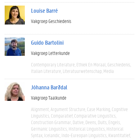
Louise Barré
Vakgroep Geschiedenis
Guido Bartolini
Vakgroep Letterkunde
Contemporary Literature
Ethiek En Moraal
Geschiedenis
Italian Literature
Literatuurwetenschap
Media
Jóhanna Barðdal
Vakgroep Taalkunde
Alignment
Argument Structure
Case Marking
Cognitive
Linguistics
Comparatief
Comparative Linguistics
Construction Grammar
Dative
Deens
Duits
Engels
Germanic Linguistics
Historical Linguistics
Historical
Syntax
Icelandic
Indo-Eureopan Linguistics
Kwantitatief