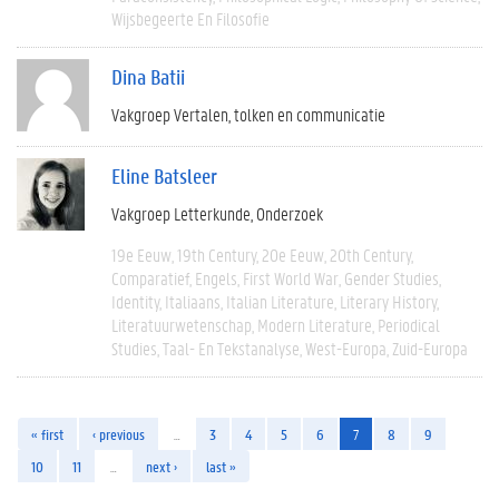
Wijsbegeerte En Filosofie
Dina Batii
Vakgroep Vertalen, tolken en communicatie
Eline Batsleer
Vakgroep Letterkunde
Onderzoek
19e Eeuw
19th Century
20e Eeuw
20th Century
Comparatief
Engels
First World War
Gender Studies
Identity
Italiaans
Italian Literature
Literary History
Literatuurwetenschap
Modern Literature
Periodical
Studies
Taal- En Tekstanalyse
West-Europa
Zuid-Europa
« first
‹ previous
…
3
4
5
6
7
8
9
10
11
…
next ›
last »