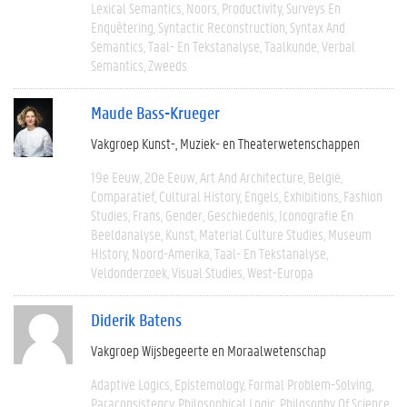
Lexical Semantics
Noors
Productivity
Surveys En
Enquêtering
Syntactic Reconstruction
Syntax And
Semantics
Taal- En Tekstanalyse
Taalkunde
Verbal
Semantics
Zweeds
Maude Bass-Krueger
Vakgroep Kunst-, Muziek- en Theaterwetenschappen
19e Eeuw
20e Eeuw
Art And Architecture
België
Comparatief
Cultural History
Engels
Exhibitions
Fashion
Studies
Frans
Gender
Geschiedenis
Iconografie En
Beeldanalyse
Kunst
Material Culture Studies
Museum
History
Noord-Amerika
Taal- En Tekstanalyse
Veldonderzoek
Visual Studies
West-Europa
Diderik Batens
Vakgroep Wijsbegeerte en Moraalwetenschap
Adaptive Logics
Epistemology
Formal Problem-Solving
Paraconsistency
Philosophical Logic
Philosophy Of Science