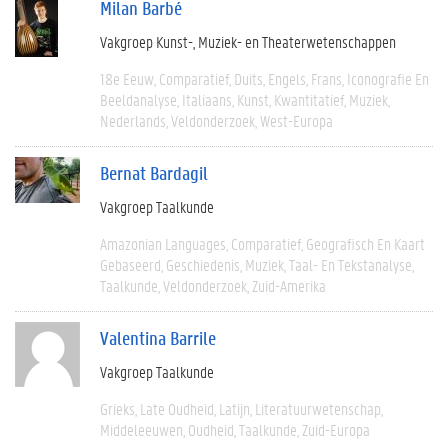
Milan Barbé
Vakgroep Kunst-, Muziek- en Theaterwetenschappen
18e Eeuw
Comparatief
Duits
Engels
Frans
Iconografie En
Beeldanalyse
Italiaans
Kunst
Kwantitatief
Muziek
Nederlands
Veldonderzoek
West-Europa
Bernat Bardagil
Vakgroep Taalkunde
Amazonian Languages
Comparatief
Geografisch En Kaart
Gebaseerd
Geschiedenis
Muziek
Taal- En Tekstanalyse
Taalkunde
Veldonderzoek
Zuid-Amerika
Valentina Barrile
Vakgroep Taalkunde
Grieks
Late Oudheid
Latijn
Literatuurwetenschap
Middeleeuwen
Oudheid
Taalkunde
Zuid-Europa