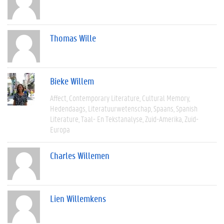
Thomas Wille
Bieke Willem
Affect
Contemporary Literature
Cultural Memory
Hedendaags
Literatuurwetenschap
Spaans
Spanish
Literature
Taal- En Tekstanalyse
Zuid-Amerika
Zuid-
Europa
Charles Willemen
Lien Willemkens