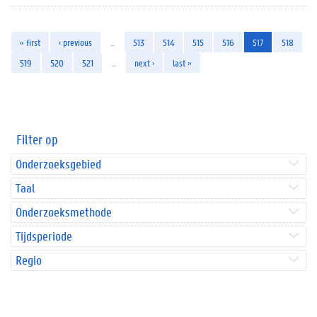
« first
‹ previous
…
513
514
515
516
517
518
519
520
521
…
next ›
last »
Filter op
Onderzoeksgebied
Taal
Onderzoeksmethode
Tijdsperiode
Regio