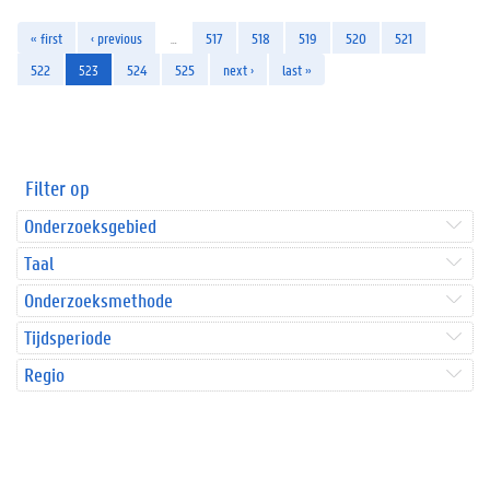
« first
‹ previous
…
517
518
519
520
521
522
523
524
525
next ›
last »
Filter op
Onderzoeksgebied
Taal
Onderzoeksmethode
Tijdsperiode
Regio