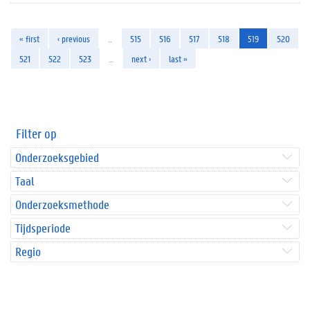
« first
‹ previous
…
515
516
517
518
519
520
521
522
523
…
next ›
last »
Filter op
Onderzoeksgebied
Taal
Onderzoeksmethode
Tijdsperiode
Regio