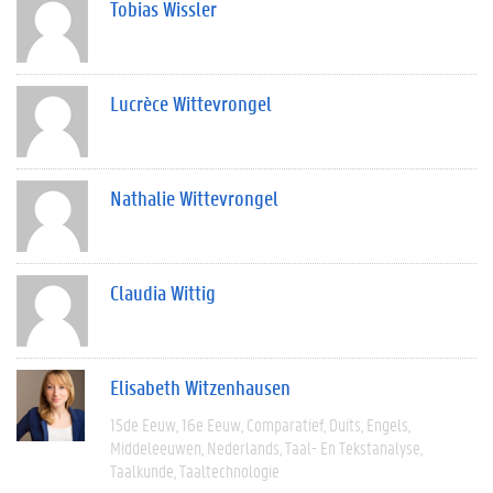
Tobias Wissler
Lucrèce Wittevrongel
Nathalie Wittevrongel
Claudia Wittig
Elisabeth Witzenhausen
15de Eeuw
16e Eeuw
Comparatief
Duits
Engels
Middeleeuwen
Nederlands
Taal- En Tekstanalyse
Taalkunde
Taaltechnologie