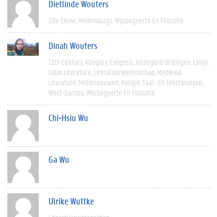
Dietlinde Wouters
20e Eeuw
Hedendaags
Wijsbegeerte En Filosofie
Dinah Wouters
12th Century
Allegory
Exegesis
Hildegard Of Bingen
Latijn
Latin Literature
Literatuurwetenschap
Medieval
Literature
Middeleeuwen
Religie
Taal- En Tekstanalyse
West-Europa
Wijsbegeerte En Filosofie
Chi-Hsiu Wu
Ga Wu
Ulrike Wuttke