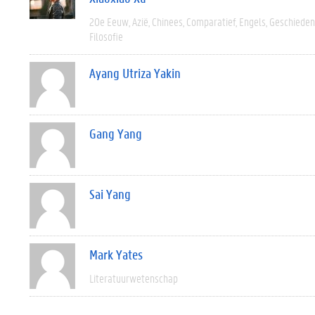
20e Eeuw
Azië
Chinees
Comparatief
Engels
Geschieden
Filosofie
Ayang Utriza Yakin
Gang Yang
Sai Yang
Mark Yates
Literatuurwetenschap