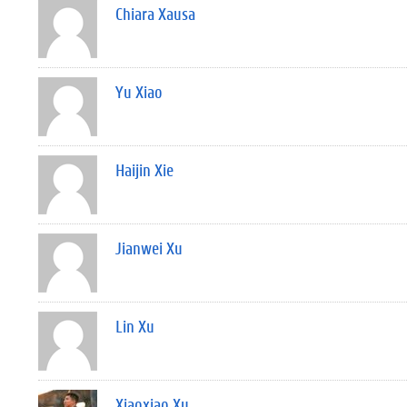
Chiara Xausa
Yu Xiao
Haijin Xie
Jianwei Xu
Lin Xu
Xiaoxiao Xu