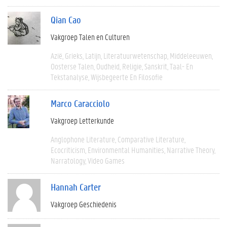
Qian Cao
Vakgroep Talen en Culturen
Azië
Grieks
Latijn
Literatuurwetenschap
Middeleeuwen
Oosterse Talen
Oudheid
Religie
Sanskrit
Taal- En
Tekstanalyse
Wijsbegeerte En Filosofie
Marco Caracciolo
Vakgroep Letterkunde
Anglophone Literature
Comparative Literature
Ecocriticism
Environmental Humanities
Narrative Theory
Narratology
Video Games
Hannah Carter
Vakgroep Geschiedenis