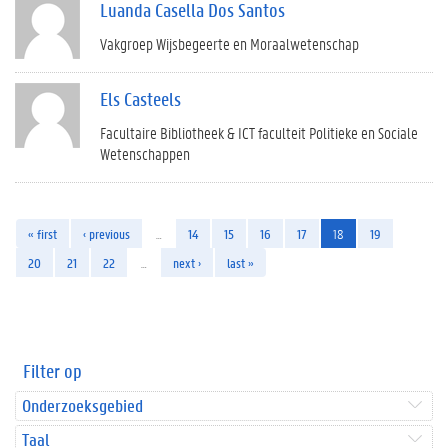
Luanda Casella Dos Santos
Vakgroep Wijsbegeerte en Moraalwetenschap
Els Casteels
Facultaire Bibliotheek & ICT faculteit Politieke en Sociale
Wetenschappen
« first
‹ previous
…
14
15
16
17
18
19
20
21
22
…
next ›
last »
Filter op
Onderzoeksgebied
Taal