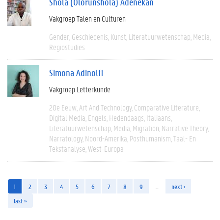
Shola (Olorunshola) Adenekan
Vakgroep Talen en Culturen
Gender
Geschiedenis
Kunst
Literatuurwetenschap
Media
Regiostudies
Simona Adinolfi
Vakgroep Letterkunde
20e Eeuw
Art And Technology
Comparative Literature
Digital Media
Engels
Hedendaags
Italiaans
Literatuurwetenschap
Media
Migration
Narrative Theory
Narratology
Noord-Amerika
Posthumanism
Taal- En
Tekstanalyse
West-Europa
1
2
3
4
5
6
7
8
9
…
next ›
last »