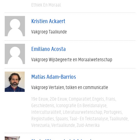
Ethiek En Moraal
Kristien Ackaert
Vakgroep Taalkunde
Emiliano Acosta
Vakgroep Wijsbegeerte en Moraalwetenschap
Matías Adam-Barrios
Vakgroep Vertalen, tolken en communicatie
19e Eeuw
20e Eeuw
Comparatief
Engels
Frans
Geschiedenis
Iconografie En Beeldanalyse
Interculturaliteit
Literatuurwetenschap
Portugees
Regiostudies
Spaans
Taal- En Tekstanalyse
Taalkunde
Venezuela
Vertaalkunde
Zuid-Amerika