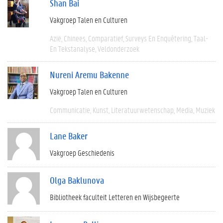
Shan Bai
Vakgroep Talen en Culturen
Azië
Chinees
Comparatief
Surveys En Enquêtering
Taal-
En Tekstanalyse
Veldonderzoek
Nureni Aremu Bakenne
Vakgroep Talen en Culturen
Communicatie
Kunst
Literatuurwetenschap
Media
Muziek
Lane Baker
Vakgroep Geschiedenis
Olga Baklunova
Bibliotheek faculteit Letteren en Wijsbegeerte