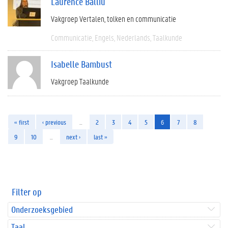
Laurence Balliu
Vakgroep Vertalen, tolken en communicatie
Communicatie
Engels
Nederlands
Taalkunde
Isabelle Bambust
Vakgroep Taalkunde
« first
‹ previous
…
2
3
4
5
6
7
8
9
10
…
next ›
last »
Filter op
Onderzoeksgebied
Taal