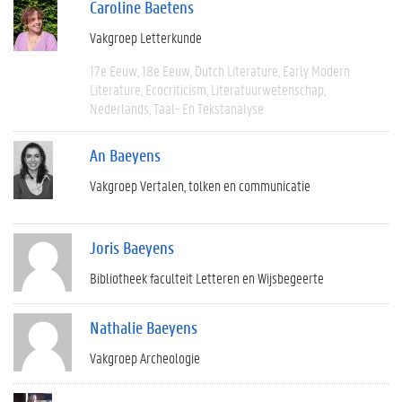
Caroline Baetens
Vakgroep Letterkunde
17e Eeuw
18e Eeuw
Dutch Literature
Early Modern
Literature
Ecocriticism
Literatuurwetenschap
Nederlands
Taal- En Tekstanalyse
An Baeyens
Vakgroep Vertalen, tolken en communicatie
Joris Baeyens
Bibliotheek faculteit Letteren en Wijsbegeerte
Nathalie Baeyens
Vakgroep Archeologie