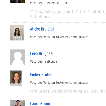
Vakgroep Talen en Culturen
20e Eeuw
Afrika
Angola/Namibia
Ethiopia
Geschiedenis
Veldonderzoek
Alieke Broidioi
Vakgroep Vertalen, tolken en communicatie
Leen Bruijneel
Vakgroep Taalkunde
Ember Brulez
Vakgroep Vertalen, tolken en communicatie
Communicatie
Didactiek
Discourse Analysis
Engels
Ital
Laura Bruno