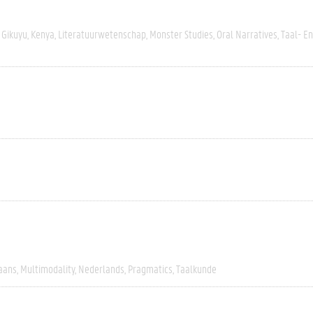
Gikuyu
Kenya
Literatuurwetenschap
Monster Studies
Oral Narratives
Taal- E
iaans
Multimodality
Nederlands
Pragmatics
Taalkunde