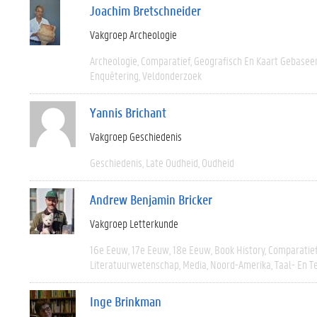
Joachim Bretschneider
Vakgroep Archeologie
Archeologie
Comparatief
Geografisch En Kaart Gebasee
Enquêtering
Veldonderzoek
Yannis Brichant
Vakgroep Geschiedenis
Geschiedenis
Late Oudheid
Oudheid
Andrew Benjamin Bricker
Vakgroep Letterkunde
16e Eeuw
17e Eeuw
18e Eeuw
Book History
Comparatie
Literatuurwetenschap
Media
Noord-Amerika
Taal- En T
Inge Brinkman