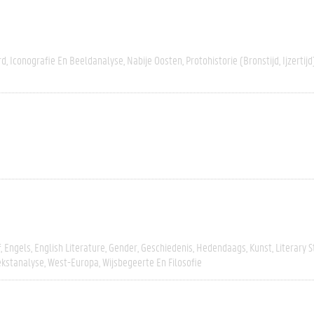
rd
Iconografie En Beeldanalyse
Nabije Oosten
Protohistorie (bronstijd, Ijzertijd
f
Engels
English Literature
Gender
Geschiedenis
Hedendaags
Kunst
Literary S
ekstanalyse
West-Europa
Wijsbegeerte En Filosofie