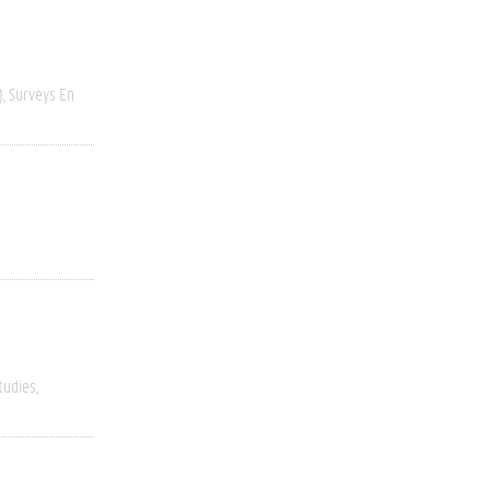
)
Surveys En
tudies