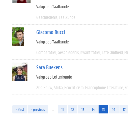
Vakgroep Taalkunde
Geschiedenis
Taalkunde
Giacomo Bucci
Vakgroep Taalkunde
Comparatief
Geschiedenis
Kwantitatief
Late Oudheid
M
Sara Buekens
Vakgroep Letterkunde
20e Eeuw
Afrika
Ecocriticism
Francophone Literature
F
« first
‹ previous
…
11
12
13
14
15
16
17