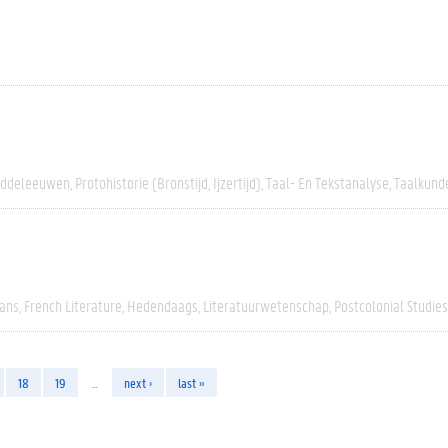
iddeleeuwen
Protohistorie (bronstijd, Ijzertijd)
Taal- En Tekstanalyse
Taalkund
rans
French Literature
Hedendaags
Literatuurwetenschap
Postcolonial Studies
18
19
…
next ›
last »