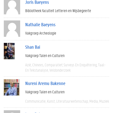
Joris Baeyens
Bibliotheek faculteit Letteren en Wijsbegeerte
Nathalie Baeyens
Vakgroep Archeologie
Shan Bai
Vakgroep Talen en Culturen
Azië
Chinees
Comparatief
Surveys En Enquêtering
Taal-
En Tekstanalyse
Veldonderzoek
Nureni Aremu Bakenne
Vakgroep Talen en Culturen
Communicatie
Kunst
Literatuurwetenschap
Media
Muziek