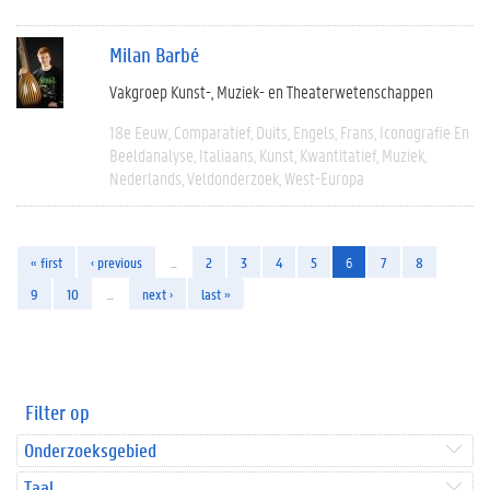
Milan Barbé
Vakgroep Kunst-, Muziek- en Theaterwetenschappen
18e Eeuw
Comparatief
Duits
Engels
Frans
Iconografie En
Beeldanalyse
Italiaans
Kunst
Kwantitatief
Muziek
Nederlands
Veldonderzoek
West-Europa
« first
‹ previous
…
2
3
4
5
6
7
8
9
10
…
next ›
last »
Filter op
Onderzoeksgebied
Taal