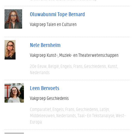
Oluwabunmi Tope Bernard
Vakgroep Talen en Culturen
Nele Bernheim
Vakgroep Kunst-, Muziek- en Theaterwetenschappen
20e Eeuw
België
Engels
Frans
Geschiedenis
Kunst
Nederlands
Leen Bervoets
Vakgroep Geschiedenis
Comparatief
Engels
Frans
Geschiedenis
Latijn
Middeleeuwen
Nederlands
Taal- En Tekstanalyse
West-
Europa