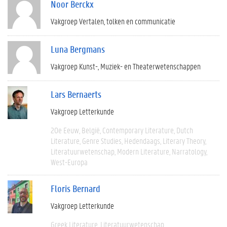
Noor Berckx
Vakgroep Vertalen, tolken en communicatie
Luna Bergmans
Vakgroep Kunst-, Muziek- en Theaterwetenschappen
Lars Bernaerts
Vakgroep Letterkunde
20e Eeuw
België
Contemporary Literature
Dutch
Literature
Genre Studies
Hedendaags
Literary Theory
Literatuurwetenschap
Modern Literature
Narratology
West-Europa
Floris Bernard
Vakgroep Letterkunde
Greek Literature
Literatuurwetenschap