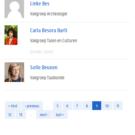
Lieke Bes
Vakgroep Archeologie
Carla Besora Barti
Vakgroep Talen en Culturen
Gender
Kunst
Sofie Beunen
Vakgroep Taalkunde
« first
‹ previous
…
5
6
7
8
9
10
11
12
13
…
next ›
last »