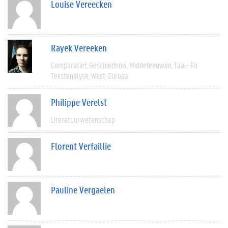
Louise Vereecken
Rayek Vereeken
Comparatief
Geschiedenis
Middeleeuwen
Taal- En
Tekstanalyse
West-Europa
Philippe Verelst
Literatuurwetenschap
Florent Verfaillie
Pauline Vergaelen