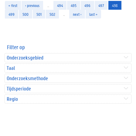
« first
‹ previous
…
494
495
496
497
498
499
500
501
502
…
next ›
last »
Filter op
Onderzoeksgebied
Taal
Onderzoeksmethode
Tijdsperiode
Regio