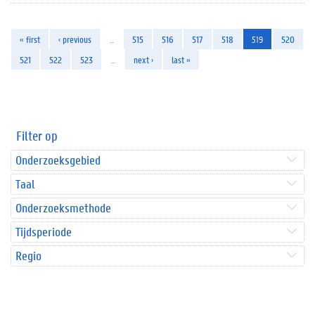
« first
‹ previous
…
515
516
517
518
519
520
521
522
523
…
next ›
last »
Filter op
Onderzoeksgebied
Taal
Onderzoeksmethode
Tijdsperiode
Regio