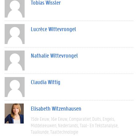
Tobias Wissler
Lucrèce Wittevrongel
Nathalie Wittevrongel
Claudia Wittig
Elisabeth Witzenhausen
15de Eeuw
16e Eeuw
Comparatief
Duits
Engels
Middeleeuwen
Nederlands
Taal- En Tekstanalyse
Taalkunde
Taaltechnologie