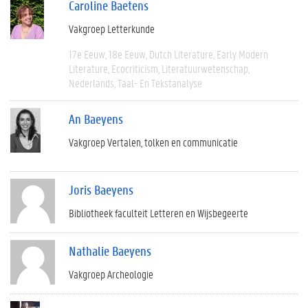
Caroline Baetens
Vakgroep Letterkunde
17e Eeuw
18e Eeuw
Dutch Literature
Early Modern
Literature
Ecocriticism
Literatuurwetenschap
Nederlands
Taal- En Tekstanalyse
An Baeyens
Vakgroep Vertalen, tolken en communicatie
Joris Baeyens
Bibliotheek faculteit Letteren en Wijsbegeerte
Nathalie Baeyens
Vakgroep Archeologie