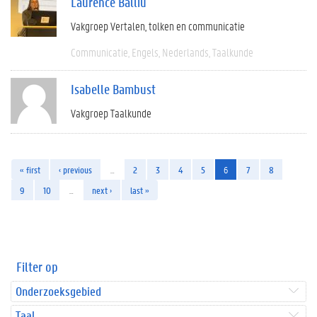
Laurence Balliu
Vakgroep Vertalen, tolken en communicatie
Communicatie
Engels
Nederlands
Taalkunde
Isabelle Bambust
Vakgroep Taalkunde
« first
‹ previous
…
2
3
4
5
6
7
8
9
10
…
next ›
last »
Filter op
Onderzoeksgebied
Taal