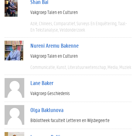
Shan Bai
Vakgroep Talen en Culturen
Azië
Chinees
Comparatief
Surveys En Enquêtering
Taal-
En Tekstanalyse
Veldonderzoek
Nureni Aremu Bakenne
Vakgroep Talen en Culturen
Communicatie
Kunst
Literatuurwetenschap
Media
Muziek
Lane Baker
Vakgroep Geschiedenis
Olga Baklunova
Bibliotheek faculteit Letteren en Wijsbegeerte