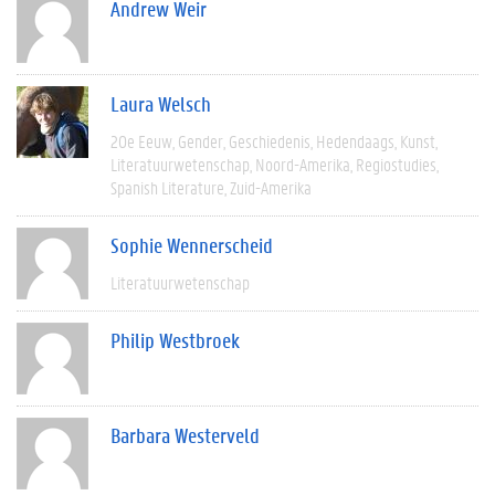
Andrew Weir
Laura Welsch
20e Eeuw
Gender
Geschiedenis
Hedendaags
Kunst
Literatuurwetenschap
Noord-Amerika
Regiostudies
Spanish Literature
Zuid-Amerika
Sophie Wennerscheid
Literatuurwetenschap
Philip Westbroek
Barbara Westerveld