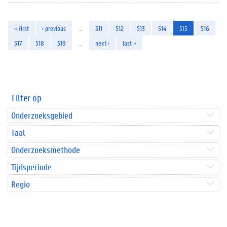
« first
‹ previous
…
511
512
513
514
515
516
517
518
519
…
next ›
last »
Filter op
Onderzoeksgebied
Taal
Onderzoeksmethode
Tijdsperiode
Regio