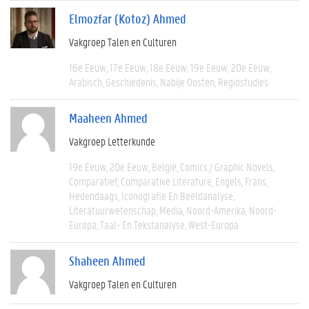
Elmozfar (Kotoz) Ahmed
Vakgroep Talen en Culturen
16e Eeuw
17e Eeuw
18e Eeuw
19e Eeuw
20e Eeuw
Arabisch
Geschiedenis
Nabije Oosten
Regiostudies
Maaheen Ahmed
Vakgroep Letterkunde
19e Eeuw
20e Eeuw
België
Comics / Graphic Novels
Comparatief
Comparative Literature
Engels
Frans
Hedendaags
Iconografie En Beeldanalyse
Literatuurwetenschap
Media
Noord-Amerika
Noord-
Europa
Taal- En Tekstanalyse
West-Europa
Shaheen Ahmed
Vakgroep Talen en Culturen