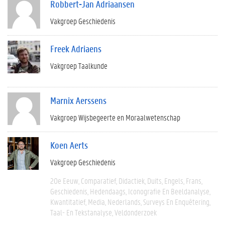
Robbert-Jan Adriaansen
Vakgroep Geschiedenis
Freek Adriaens
Vakgroep Taalkunde
Marnix Aerssens
Vakgroep Wijsbegeerte en Moraalwetenschap
Koen Aerts
Vakgroep Geschiedenis
20e Eeuw
Comparatief
Didactiek
Duits
Engels
Frans
Geschiedenis
Hedendaags
Iconografie En Beeldanalyse
Kwantitatief
Media
Nederlands
Surveys En Enquêtering
Taal- En Tekstanalyse
Veldonderzoek