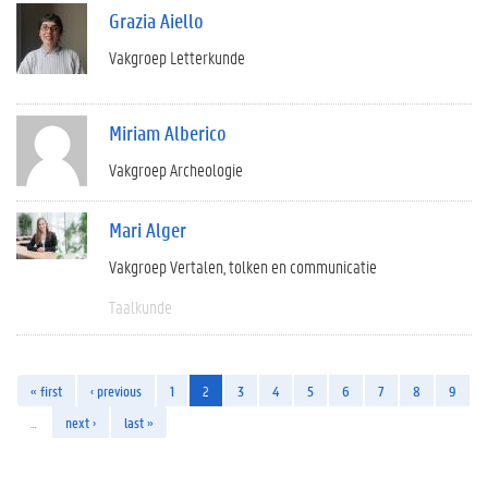
Grazia Aiello
Vakgroep Letterkunde
Miriam Alberico
Vakgroep Archeologie
Mari Alger
Vakgroep Vertalen, tolken en communicatie
Taalkunde
« first
‹ previous
1
2
3
4
5
6
7
8
9
…
next ›
last »