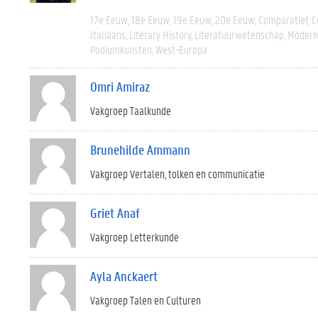
17e Eeuw
18e Eeuw
19e Eeuw
20e Eeuw
Comparatief
C
Italiaans
Literary History
Literatuurwetenschap
Modern 
Podiumkunsten
West-Europa
Omri Amiraz
Vakgroep Taalkunde
Brunehilde Ammann
Vakgroep Vertalen, tolken en communicatie
Griet Anaf
Vakgroep Letterkunde
Ayla Anckaert
Vakgroep Talen en Culturen