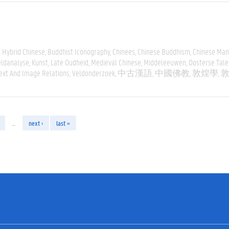
 Hybrid Chinese
Buddhist Iconography
Chinees
Chinese Buddhism
Chinese Man
eldanalyse
Kunst
Late Oudheid
Medieval Chinese
Middeleeuwen
Oosterse Tale
ext And Image Relations
Veldonderzoek
中古漢語
中國佛教
敦煌學
…
next ›
last »