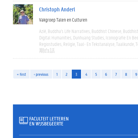
Christoph Anderl
Vakgroep Talen en Culturen
Azië
Buddha's Life Narratives
Buddhist Chinese
Buddhist
Digital Humanities
Dunhuang Studies
Iconografie En Be
Regiostudies
Religie
Taal- En Tekstanalyse
Taalkunde
T
期白話
« first
‹ previous
1
2
3
4
5
6
7
8
9