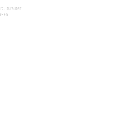
rculturaliteit
r- En