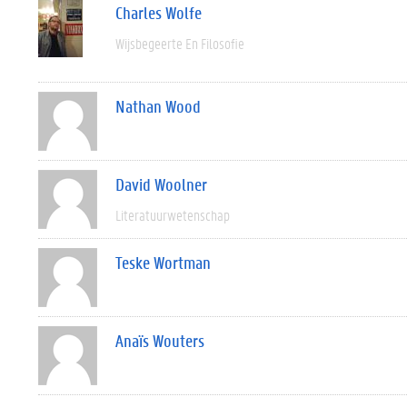
Charles Wolfe
Wijsbegeerte En Filosofie
Nathan Wood
David Woolner
Literatuurwetenschap
Teske Wortman
Anaïs Wouters