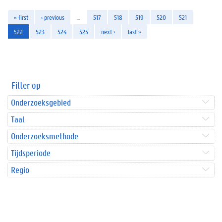
« first
‹ previous
…
517
518
519
520
521
522
523
524
525
next ›
last »
Filter op
Onderzoeksgebied
Taal
Onderzoeksmethode
Tijdsperiode
Regio