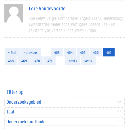
Lore Vandevoorde
20e Eeuw
België
Comparatief
Engels
Frans
Hedendaags
Kwantitatief
Nederlands
Portugees
Spaans
Taal- En
Tekstanalyse
Vertaalkunde
West-Europa
« first
‹ previous
…
463
464
465
466
467
468
469
470
471
…
next ›
last »
Filter op
Onderzoeksgebied
Taal
Onderzoeksmethode