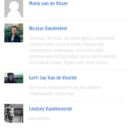
Mario van de Visser
Nicolas Vandeviver
18e Eeuw
19e Eeuw
20e Eeuw
Agency
Comparative
Literary Studies
Cultural Studies
Edward Said
Existentialism
Hedendaags
Interculturaliteit
Literatuurwetenschap
Nabije Oosten
Noord-Amerika
Postcolonial Studies
Regiostudies
West-Europa
Gert-Jan Van de Voorde
15de Eeuw
Comparatief
Frans
Geschiedenis
Middeleeuwen
Zuid-Europa
Lindsey Vandevoorde
Geschiedenis