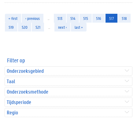
« first
‹ previous
…
513
514
515
516
517
518
519
520
521
…
next ›
last »
Filter op
Onderzoeksgebied
Taal
Onderzoeksmethode
Tijdsperiode
Regio