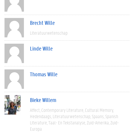
Brecht Wille
Literatuurwetenschap
Linde Wille
Thomas Wille
Bieke Willem
Affect
Contemporary Literature
Cultural Memory
Hedendaags
Literatuurwetenschap
Spaans
Spanish
Literature
Taal- En Tekstanalyse
Zuid-Amerika
Zuid-
Europa