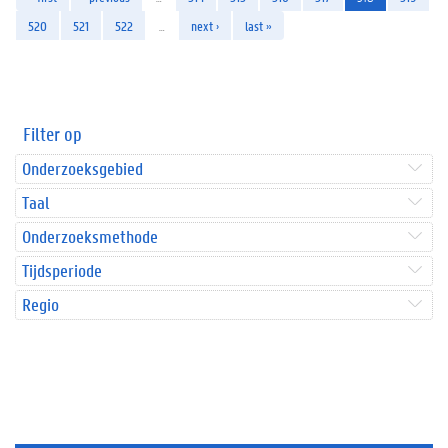
520
521
522
…
next ›
last »
Filter op
Onderzoeksgebied
Taal
Onderzoeksmethode
Tijdsperiode
Regio