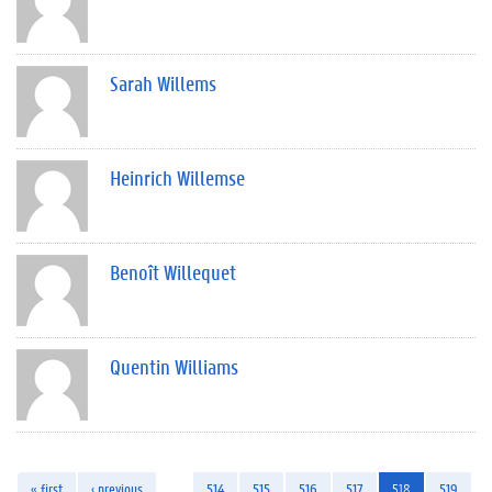
Sarah Willems
Heinrich Willemse
Benoît Willequet
Quentin Williams
« first
‹ previous
…
514
515
516
517
518
519