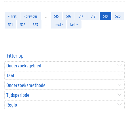
« first
‹ previous
…
515
516
517
518
519
520
521
522
523
…
next ›
last »
Filter op
Onderzoeksgebied
Taal
Onderzoeksmethode
Tijdsperiode
Regio