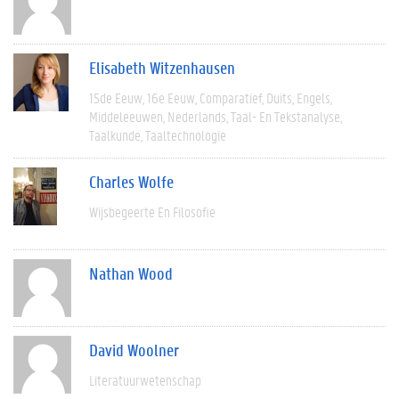
Elisabeth Witzenhausen
15de Eeuw
16e Eeuw
Comparatief
Duits
Engels
Middeleeuwen
Nederlands
Taal- En Tekstanalyse
Taalkunde
Taaltechnologie
Charles Wolfe
Wijsbegeerte En Filosofie
Nathan Wood
David Woolner
Literatuurwetenschap