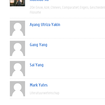
20e Eeuw
Azië
Chinees
Comparatief
Engels
Geschieden
Filosofie
Ayang Utriza Yakin
Gang Yang
Sai Yang
Mark Yates
Literatuurwetenschap