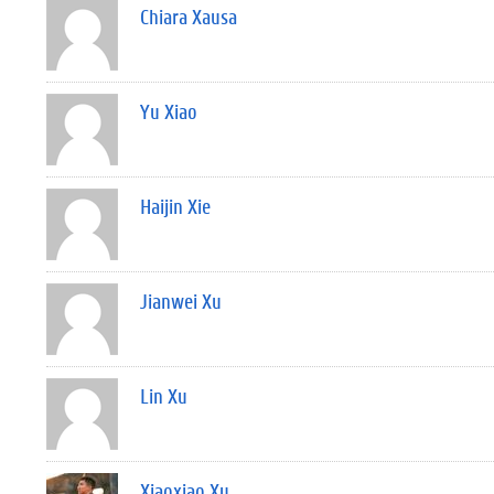
Chiara Xausa
Yu Xiao
Haijin Xie
Jianwei Xu
Lin Xu
Xiaoxiao Xu