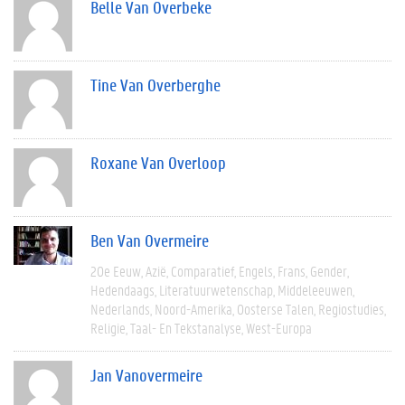
Belle Van Overbeke
Tine Van Overberghe
Roxane Van Overloop
Ben Van Overmeire
20e Eeuw
Azië
Comparatief
Engels
Frans
Gender
Hedendaags
Literatuurwetenschap
Middeleeuwen
Nederlands
Noord-Amerika
Oosterse Talen
Regiostudies
Religie
Taal- En Tekstanalyse
West-Europa
Jan Vanovermeire