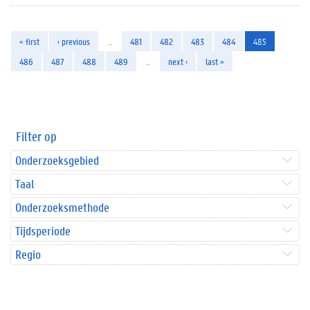
« first
‹ previous
…
481
482
483
484
485
486
487
488
489
…
next ›
last »
Filter op
Onderzoeksgebied
Taal
Onderzoeksmethode
Tijdsperiode
Regio